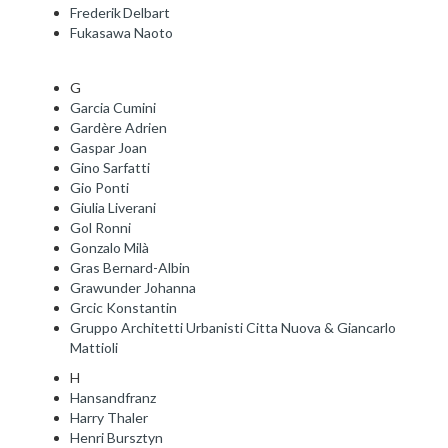
Frederik Delbart
Fukasawa Naoto
G
Garcia Cumini
Gardère Adrien
Gaspar Joan
Gino Sarfatti
Gio Ponti
Giulia Liverani
Gol Ronni
Gonzalo Milà
Gras Bernard-Albin
Grawunder Johanna
Grcic Konstantin
Gruppo Architetti Urbanisti Citta Nuova & Giancarlo
Mattioli
H
Hansandfranz
Harry Thaler
Henri Bursztyn