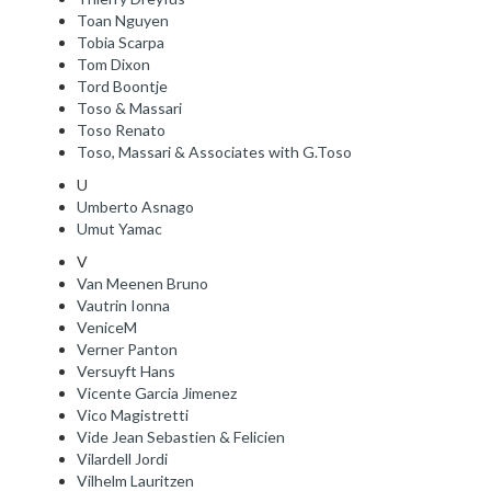
Toan Nguyen
Tobia Scarpa
Tom Dixon
Tord Boontje
Toso & Massari
Toso Renato
Toso, Massari & Associates with G.Toso
U
Umberto Asnago
Umut Yamac
V
Van Meenen Bruno
Vautrin Ionna
VeniceM
Verner Panton
Versuyft Hans
Vicente Garcia Jimenez
Vico Magistretti
Vide Jean Sebastien & Felicien
Vilardell Jordi
Vilhelm Lauritzen