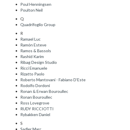
Poul Henningsen
Poulton Neil
Q
Quadrifoglio Group
R
Ramael Luc
Ramón Esteve
Ramos & Bassols
Rashid Karim
Ribag Design Studio
Ricci Emanuele
Rizatto Paolo
Roberto Mantovani - Fabiano D’Este
Rodolfo Dordoni
Ronan & Erwan Bouroullec
Ronan Bouroullec
Ross Lovegrove
RUDY RICCIOTTI
Rybakken Daniel
S
Sadler Marc