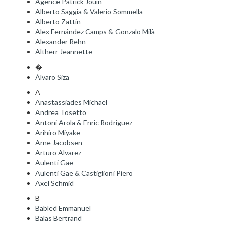
Agence Patrick Jouin
Alberto Saggia & Valerio Sommella
Alberto Zattin
Alex Fernández Camps & Gonzalo Milà
Alexander Rehn
Altherr Jeannette
�
Álvaro Siza
A
Anastassiades Michael
Andrea Tosetto
Antoni Arola & Enric Rodriguez
Arihiro Miyake
Arne Jacobsen
Arturo Alvarez
Aulenti Gae
Aulenti Gae & Castiglioni Piero
Axel Schmid
B
Babled Emmanuel
Balas Bertrand