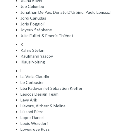
Joana Bover
Joe Colombo
Jonathan De Pas, Donato D’Urbino, Paolo Lomazzi
Jordi Canudas
Joris Poggioli
Joyeux Stéphane
Julie Fuillet & Emeric Thiénot
K
Kährs Stefan
Kaufmann Yaacov
Klaus Nolting
L
La Viola Claudio
Le Corbusier
Léa Padovani et Sébastien Kieffer
Leucos Design Team
Levy Arik
Lievore, Altherr & Molina
Lissoni Piero
Lopez Daniel
Louis Weisdorf
Lovegrove Ross