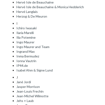
Hervé Isle de Beauchaine
Hervé Isle de Beauchaine & Monica Hedderich
Hervé Langlais
Herzog & De Meuron
I
Ichiro Iwasaki
Ilaria Marelli
Ilia Potemine
Ingo Maurer
Ingo Maurer and Team
Ingrand Max
Inma Bermudez
Ionna Vautrin
IP44.de
Isabel Ahm & Signe Lund
J
Jané Jordi
Jasper Morrison
Jean-Louis Frechin
Jean-Michel Wilmotte
Jehs + Laub