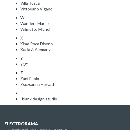
Villa Tosca
Vittoriano Viganò
W
Wanders Marcel
Wilmotte Michel
X
Ximo Roca Diseño
Xuclà & Alemany
Y
YOY
Z
Zani Paolo
Zsuzsanna Horvath
_
_blank design studio
ELECTRORAMA
7-11 boulevard Saint Germain - 75005 PARIS