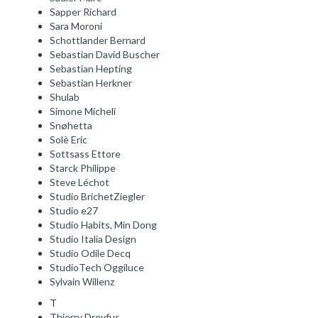
Sapper Richard
Sara Moroni
Schottlander Bernard
Sebastian David Buscher
Sebastian Hepting
Sebastian Herkner
Shulab
Simone Micheli
Snøhetta
Solè Eric
Sottsass Ettore
Starck Philippe
Steve Léchot
Studio BrichetZiegler
Studio e27
Studio Habits, Min Dong
Studio Italia Design
Studio Odile Decq
StudioTech Oggiluce
Sylvain Willenz
T
Thierry Dreyfus