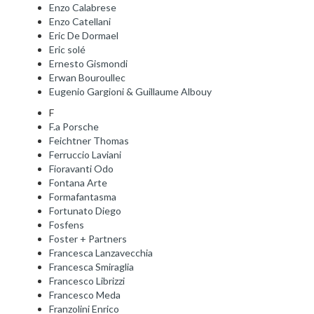
Enzo Calabrese
Enzo Catellani
Eric De Dormael
Eric solé
Ernesto Gismondi
Erwan Bouroullec
Eugenio Gargioni & Guillaume Albouy
F
F.a Porsche
Feichtner Thomas
Ferruccio Laviani
Fioravanti Odo
Fontana Arte
Formafantasma
Fortunato Diego
Fosfens
Foster + Partners
Francesca Lanzavecchia
Francesca Smiraglia
Francesco Librizzi
Francesco Meda
Franzolini Enrico