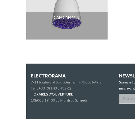
CAN CAN MINI
ELECTRORAMA
NEWSL
7-11 boulevard Saint Germain - 75005 PARIS
Soyez inf
Tél. :
+33 (0)1 43 54 32 62
inscrivan
HORAIRES D'OUVERTURE
10h00 à 19h00 du Mardi au Samedi