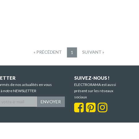
« PRÉCÉDENT
SUIVANT »
1
ETTER
SUIVEZ-NOUS !
ormés de nos actualités en vous
ELECTRORAMA est aussi
t à notre NEWSLETTER
présent sur les réseaux
sociaux
ENVOYER