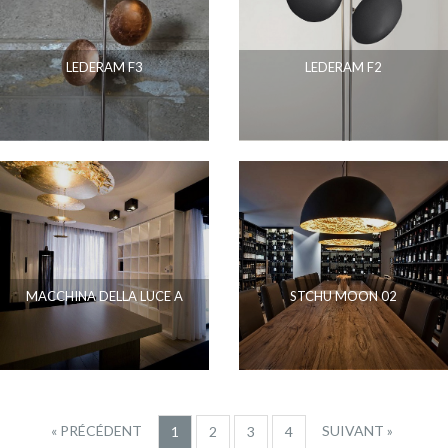
LEDERAM F3
LEDERAM F2
MACCHINA DELLA LUCE A
STCHU MOON 02
« PRÉCÉDENT
SUIVANT »
1
2
3
4