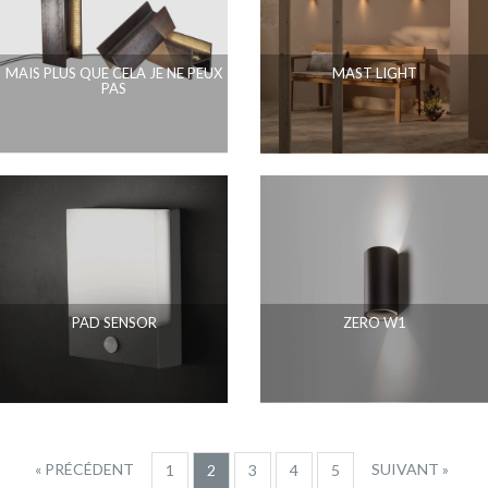
MAIS PLUS QUE CELA JE NE PEUX
MAST LIGHT
PAS
PAD SENSOR
ZERO W1
« PRÉCÉDENT
SUIVANT »
1
2
3
4
5