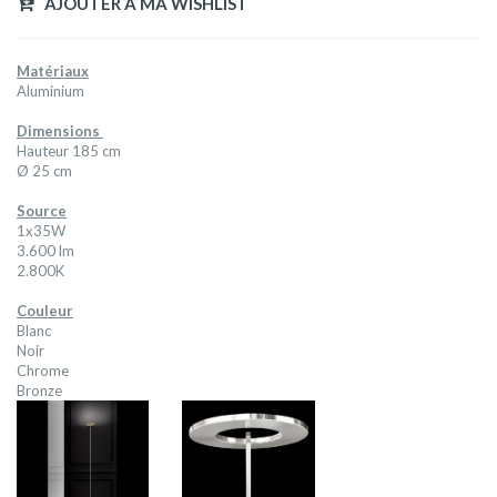
AJOUTER A MA WISHLIST
Matériaux
Aluminium
Dimensions
Hauteur 185 cm
Ø 25 cm
Source
1x35W
3.600 lm
2.800K
Couleur
Blanc
Noir
Chrome
Bronze