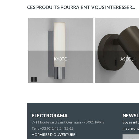
CES PRODUITS POURRAIENT VOUS INTÉRESSER...
KYOTO
ASCOLI
Pause
ELECTRORAMA
NEWSL
7-11 boulevard Saint Germain - 75005 PARIS
Soyez inf
Tél. :
+33 (0)1 43 54 32 62
inscrivan
HORAIRES D'OUVERTURE