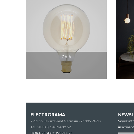
GAIA
ELECTRORAMA
NEWSL
7-11 boulevard Saint Germain - 75005 PARIS
Soyez inf
Tél. :
+33 (0)1 43 54 32 62
inscrivan
HORAIRES D'OUVERTURE