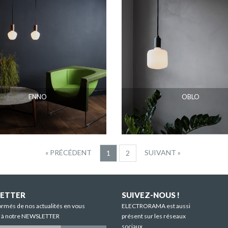
ENNO
OBLO
« PRÉCÉDENT
SUIVANT »
1
2
ETTER
SUIVEZ-NOUS !
ormés de nos actualités en vous
ELECTRORAMA est aussi
t à notre NEWSLETTER
présent sur les réseaux
sociaux