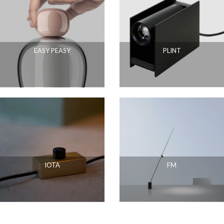
EASY PEASY
PLINT
IOTA
FM