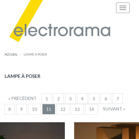
ACCUEIL
LAMPE À POSER
LAMPE À POSER
« PRÉCÉDENT
1
2
3
4
5
6
7
SUIVANT »
8
9
10
11
12
13
14