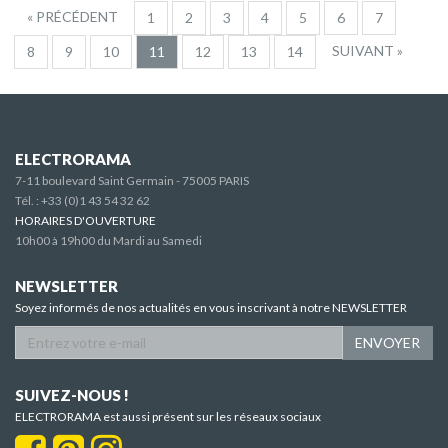
« PRÉCÉDENT
1
2
3
4
5
6
7
SUIVANT »
8
9
10
11
12
13
14
ELECTRORAMA
7-11 boulevard Saint Germain - 75005 PARIS
Tél. :
+33 (0)1 43 54 32 62
HORAIRES D'OUVERTURE
10h00 à 19h00 du Mardi au Samedi
NEWSLETTER
Soyez informés de nos actualités en vous inscrivant à notre NEWSLETTER
ENVOYER
SUIVEZ-NOUS !
ELECTRORAMA est aussi présent sur les réseaux sociaux